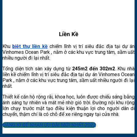
Liền Kề
Khu
biệt thự liền kề
chiếm lĩnh vị trí siêu đắc địa tại dự án
Vinhomes Ocean Park , nằm ở các khu vực trung tâm, sầm uất
nhiều người đi lại nhất.
Tổng diện tích sàn xây dựng từ
245m2 đến 302m2
. Khu nhà
liền kề chiếm lĩnh vị trí siêu đắc địa tại dự án Vinhomes Ocean
Park , nằm ở các khu vực trung tâm, sầm uất nhiều người đi lại
nhất.
Thiết kế căn hộ rộng rãi, khoa học, luôn được chiếu sáng bằng
ánh sáng tự nhiên và mát mẻ nhờ gió trời. Đường nội khu rộng
lớn chạy trước mặt tạo điều kiện thuận lợi cho người dân di
chuyển, thậm chí là có chỗ để xe riêng ngay tại cửa nhà.
ĐĂNG KÍ ĐỂ NHẬN ƯU ĐÃI MỚI NHẤT 2022