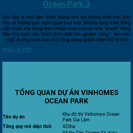
Ocean Park 3
Nơi đây là một tâm điểm thăng hoa với những kiến trúc độc
đáo và không gian cảnh quan tươi mới. Những công trình đẳng
cấp được xây dựng theo chuẩn mực của các khu “resort” hàng
đầu trên toàn cầu, nhằm đem đến trải nghiệm sống – làm việc
– nghỉ dưỡng hoàn hảo cho cộng đồng doanh nhân thế hệ mới.
XEM CHI TIẾT
TỔNG QUAN DỰ ÁN VINHOMES
OCEAN PARK
Khu đô thị Vinhomes Ocean
Tên dự án
Park Gia Lâm
Tổng quy mô diện tích
420ha
Xã Đa Tốn, Dương Xá, Kiêu