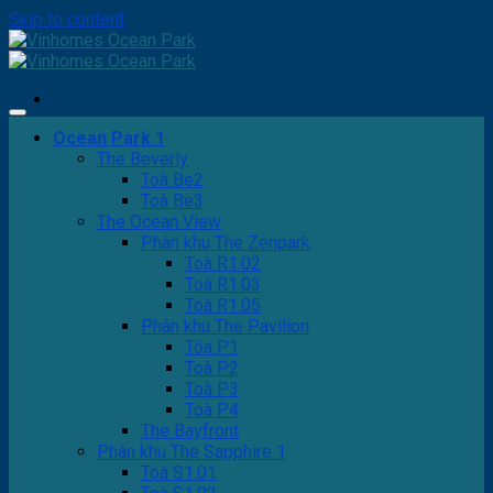
Skip to content
Ocean Park 1
The Beverly
Toà Be2
Toà Be3
The Ocean View
Phân khu The Zenpark
Toà R1.02
Toà R1.03
Toà R1.05
Phân khu The Pavilion
Tòa P1
Toà P2
Toà P3
Toà P4
The Bayfront
Phân khu The Sapphire 1
Toà S1.01