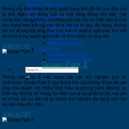
Tiện ích Ocean Park
Không chỉ đơn thuần là một quận trung tâm đô thị, nơi đây còn
Tin tức
là tâm điểm sôi động của cả một cộng đồng tiên tiến. Tập
Biệt thự – Shophouse
trung đầy năng lượng của nhiều tòa nhà cao ốc hiện đại, là một
Biệt thự
khu trung tâm kết nối các tầng lớp và tư duy đa dạng. Không
Biệt thự Ngọc Trai
chỉ có những tòa nhà chọc trời, mà cả những ngôi biệt thự tinh
Biệt thự Hải Âu
tế cũng đọng quanh một biển hồ thơ mộng và rộng lớn.
Biệt thự San Hô
Biệt thự Sao Biển
XEM CHI TIẾT
Shophouse
Shophouse chân đế
Shophouse thấp tầng
Ocean Park 2
Không dừng lại ở việc cung cấp các trải nghiệm giải trí,
Vinhomes Ocean Park 2 còn là trái tim của những lễ hội đa văn
hóa, hòa quyện với nhiều tông màu và phong cách. Những sự
kiện này không chỉ mang lại niềm vui và sự phấn khích, mà còn
là cơ hội để cư dân và du khách trải nghiệm đa dạng văn hóa
và sắc màu độc đáo.
XEM CHI TIẾT