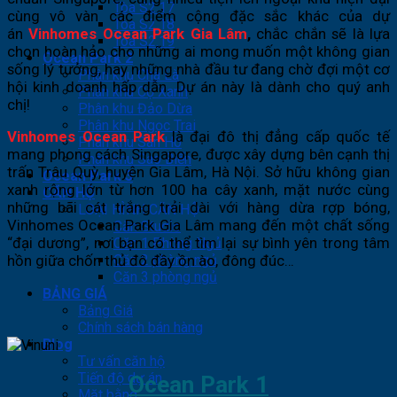
Tòa S2.17
cùng vô vàn các điểm cộng đặc sắc khác của dự
Tòa S2.18
án
Vinhomes Ocean Park Gia Lâm
,
chắc chắn sẽ là lựa
Tòa S2.19
chọn hoàn hảo cho những ai mong muốn một không gian
Ocean Park 2
sống lý tưởng, hay những nhà đầu tư đang chờ đợi một cơ
Phân khu Chà Là
hội kinh doanh hấp dẫn. Dự án này là dành cho quý anh
Phân khu Cọ Xanh
chị!
Phân khu Đảo Dừa
Phân khu Ngọc Trai
Vinhomes Ocean Park
là đại đô thị đẳng cấp quốc tế
Phân khu San Hô
mang phong cách Singapore, được xây dựng bên cạnh thị
Phân khu Sao Biển
trấn Trâu Quỳ, huyện Gia Lâm, Hà Nội. Sở hữu không gian
Ocean Park 3
xanh rộng lớn từ hơn 100 ha cây xanh, mặt nước cùng
CĂN HỘ
những bãi cát trắng trải dài với hàng dừa rợp bóng,
LOẠI HÌNH CĂN HỘ
Vinhomes Ocean Park Gia Lâm mang đến một chất sống
Căn Studio
“đại dương”, nơi bạn có thể tìm lại sự bình yên trong tâm
Căn 1 Phòng Ngủ
hồn giữa chốn thủ đô đầy ồn ào, đông đúc…
Căn 2 phòng ngủ
Căn 3 phòng ngủ
BẢNG GIÁ
Bảng Giá
Chính sách bán hàng
Blog
Tư vấn căn hộ
Tiến độ dự án
Ocean Park 1
Mặt bằng