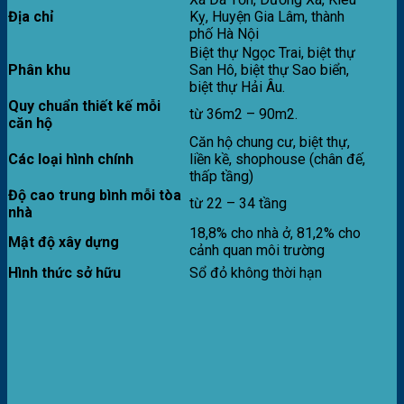
Địa chỉ
Kỵ, Huyện Gia Lâm, thành
phố Hà Nội
Biệt thự Ngọc Trai, biệt thự
Phân khu
San Hô, biệt thự Sao biển,
biệt thự Hải Âu.
Quy chuẩn thiết kế mỗi
từ 36m2 – 90m2.
căn hộ
Căn hộ chung cư, biệt thự,
Các loại hình chính
liền kề, shophouse (chân đế,
thấp tầng)
Độ cao trung bình mỗi tòa
từ 22 – 34 tầng
nhà
18,8% cho nhà ở, 81,2% cho
Mật độ xây dựng
cảnh quan môi trường
Hình thức sở hữu
Sổ đỏ không thời hạn