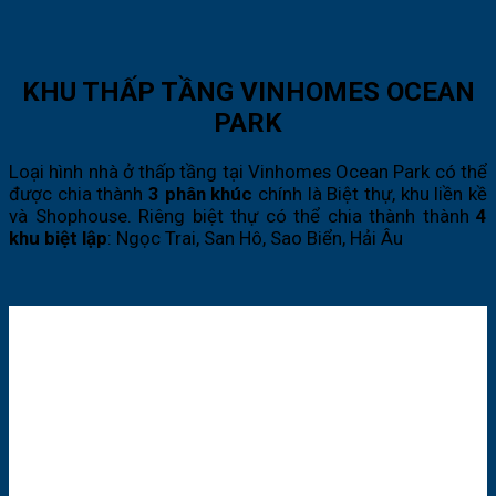
KHU THẤP TẦNG VINHOMES OCEAN
PARK
Loại hình nhà ở thấp tầng tại Vinhomes Ocean Park có thể
được chia thành
3 phân khúc
chính là Biệt thự, khu liền kề
và Shophouse. Riêng biệt thự có thể chia thành thành
4
khu biệt lập
: Ngọc Trai, San Hô, Sao Biển, Hải Âu