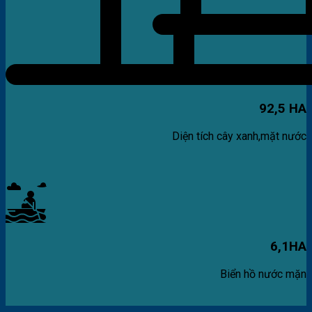
92,5 HA
Diện tích cây xanh,mặt nước
6,1HA
Biển hồ nước mặn