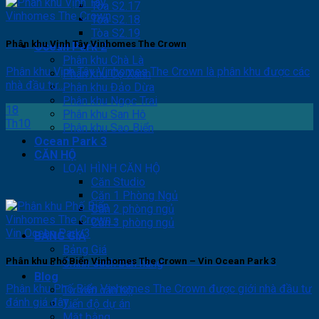
Tòa S2.17
Tòa S2.18
Tòa S2.19
Phân khu Vịnh Tây Vinhomes The Crown
Ocean Park 2
Phân khu Chà Là
Phân khu Vịnh Tây Vinhomes The Crown là phân khu được các
Phân khu Cọ Xanh
nhà đầu tư...
Phân khu Đảo Dừa
Phân khu Ngọc Trai
18
Phân khu San Hô
Th10
Phân khu Sao Biển
Ocean Park 3
CĂN HỘ
LOẠI HÌNH CĂN HỘ
Căn Studio
Căn 1 Phòng Ngủ
Căn 2 phòng ngủ
Căn 3 phòng ngủ
BẢNG GIÁ
Bảng Giá
Phân khu Phố Biển Vinhomes The Crown – Vin Ocean Park 3
Chính sách bán hàng
Blog
Phân khu Phố Biển Vinhomes The Crown được giới nhà đầu tư
Tư vấn căn hộ
đánh giá đây...
Tiến độ dự án
Mặt bằng