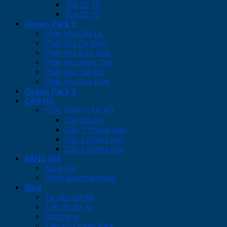
Tòa S2.18
Tòa S2.19
Ocean Park 2
Phân khu Chà Là
Phân khu Cọ Xanh
Phân khu Đảo Dừa
Phân khu Ngọc Trai
Phân khu San Hô
Phân khu Sao Biển
Ocean Park 3
CĂN HỘ
LOẠI HÌNH CĂN HỘ
Căn Studio
Căn 1 Phòng Ngủ
Căn 2 phòng ngủ
Căn 3 phòng ngủ
BẢNG GIÁ
Bảng Giá
Chính sách bán hàng
Blog
Tư vấn căn hộ
Tiến độ dự án
Mặt bằng
Tiện ích Ocean Park