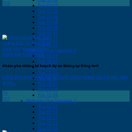
Toà S1.02
Th5
Toà S1.03
Toà S1.05
Toà S1.06
Toà S1.08
Toà S1.09
Toà S1.10
Toà S1.11
Toà S1.12
Phân khu The Sapphire 2
Toà S2.01
Toà S2.02
Khám phá những kế hoạch dự án khủng tại Đông Anh
Tòa S2.03
Tòa S2.05
Đông Anh được biết đến là huyện ngoại thành của Hà Nội, đây
Tòa S2.06
là khu...
Tòa S2.07
Tòa S2.08
19
Tòa S2.09
Th7
Phân khu The Sapphire 2
Tòa S2.10
Tòa S2.11
Tòa S2.12
Tòa S2.15
Tòa S2.16