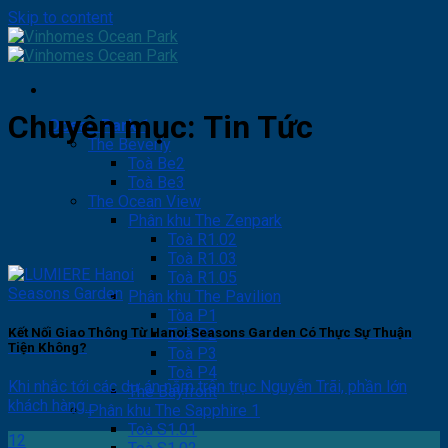
Skip to content
Chuyên mục:
Tin Tức
Ocean Park 1
The Beverly
Toà Be2
Toà Be3
The Ocean View
Phân khu The Zenpark
Toà R1.02
Toà R1.03
Toà R1.05
Phân khu The Pavilion
Tòa P1
Kết Nối Giao Thông Từ Hanoi Seasons Garden Có Thực Sự Thuận
Toà P2
Tiện Không?
Toà P3
Toà P4
Khi nhắc tới các dự án nằm trên trục Nguyễn Trãi, phần lớn
The Bayfront
khách hàng...
Phân khu The Sapphire 1
Toà S1.01
12