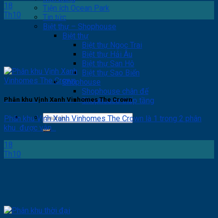
18
Tiện ích Ocean Park
Th10
Tin tức
Biệt thự – Shophouse
Biệt thự
Biệt thự Ngọc Trai
Biệt thự Hải Âu
Biệt thự San Hô
Biệt thự Sao Biển
Shophouse
Shophouse chân đế
Shophouse thấp tầng
Phân khu Vịnh Xanh Vinhomes The Crown
Phân khu Vịnh Xanh Vinhomes The Crown là 1 trong 2 phân
khu được vận...
18
Th10