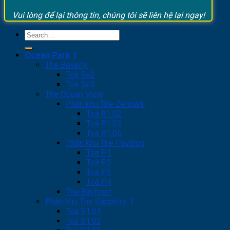
Vui lòng để lại thông tin, chúng tôi sẽ liên hệ lại ngay!
Ocean Park 1
The Beverly
Toà Be2
Toà Be3
The Ocean View
Phân khu The Zenpark
Toà R1.02
Toà R1.03
Toà R1.05
Phân khu The Pavilion
Tòa P1
Toà P2
Toà P3
Toà P4
The Bayfront
Phân khu The Sapphire 1
Toà S1.01
Toà S1.02