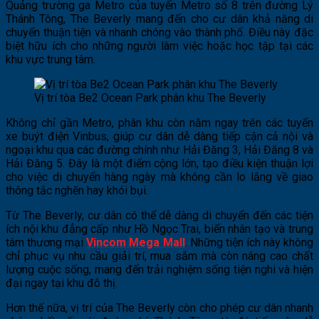
Quảng trường ga Metro của tuyến Metro số 8 trên đường Lý
Thánh Tông, The Beverly mang đến cho cư dân khả năng di
chuyển thuận tiện và nhanh chóng vào thành phố. Điều này đặc
biệt hữu ích cho những người làm việc hoặc học tập tại các
khu vực trung tâm​.
Vị trí tòa Be2 Ocean Park phân khu The Beverly
Không chỉ gần Metro, phân khu còn nằm ngay trên các tuyến
xe buýt điện Vinbus, giúp cư dân dễ dàng tiếp cận cả nội và
ngoại khu qua các đường chính như Hải Đăng 3, Hải Đăng 8 và
Hải Đăng 5. Đây là một điểm cộng lớn, tạo điều kiện thuận lợi
cho việc di chuyển hàng ngày mà không cần lo lắng về giao
thông tắc nghẽn hay khói bụi​.
Từ The Beverly, cư dân có thể dễ dàng di chuyển đến các tiện
ích nội khu đẳng cấp như Hồ Ngọc Trai, biển nhân tạo và trung
tâm thương mại
Vincom Mega Mall
. Những tiện ích này không
chỉ phục vụ nhu cầu giải trí, mua sắm mà còn nâng cao chất
lượng cuộc sống, mang đến trải nghiệm sống tiện nghi và hiện
đại ngay tại khu đô thị​.
Hơn thế nữa, vị trí của The Beverly còn cho phép cư dân nhanh