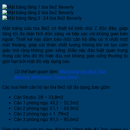
Mặt bằng của tòa Be2 có thiết kế hình chữ Z độc đáo, giúp
tăng tối đa diện tích đón sáng và tiếp xúc với không gian bên
ngoài. Thiết kế này đảm bảo mỗi căn hộ đều có ít nhất một
mặt thoáng, giúp cải thiện chất lượng không khí và tạo cảm
giác mở rộng không gian sống. Điều này đặc biệt quan trọng
trong các khu đô thị hiện đại, nơi không gian sống thường bị
giới hạn bởi mật độ xây dựng cao​.
Có thể bạn quan tâm:
Mặt bằng tòa Be3 The
Beverly Vinhomes Ocean Park
Các loại hình căn hộ tại tòa Be2 rất đa dạng, bao gồm:
Căn Studio: 28 – 33,8m2
Căn 1 phòng ngủ: 43,2 – 52,3m2
Căn 2 phòng ngủ: 61,1 – 63,9m2
Căn 2 phòng ngủ + 1: 79m2
Căn 3 phòng ngủ: 81,5 – 85,6m2
Diện tích các căn hộ dao động từ 29m² đến 81,7m², mang lại