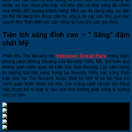
nhiều sự lựa chọn phù hợp với nhu cầu và khả năng tài chính
của nhiều đối tượng khách hàng. Nhờ sự đa dạng này, cư dân
có thể dễ dàng tìm được căn hộ ưng ý, từ các căn nhỏ gọn cho
người độc thân đến các căn rộng rãi hơn cho các gia đình​.
Tiện ích sống đỉnh cao – “ Sống” đậm
chất Mỹ
Phân khu The Beverly tại
Vinhomes Ocean Park
mang đậm
phong cách phóng khoáng của Beverly Hills, Mỹ, thể hiện qua
không gian cảnh quan và kiến trúc thời thượng. Lấy cảm hứng
từ những tòa nhà sang trọng tại Beverly Hills, các công trình
kiến trúc tại The Beverly được thiết kế tinh tế và hài hòa với
cảnh quan thiên nhiên nội khu. Các mảng xanh và tiện ích đẳng
cấp được bố trí hợp lý, tạo nên một không gian sống lý tưởng
cho cư dân.