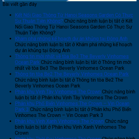
Bài viết gần đây
Kết Nối Giao Thông Từ Hanoi Seasons Garden Có Thực
Sự Thuận Tiện Không?
Chức năng bình luận bị tắt
ở Kết
Nối Giao Thông Từ Hanoi Seasons Garden Có Thực Sự
Thuận Tiện Không?
Khám phá những kế hoạch dự án khủng tại Đông Anh
Chức năng bình luận bị tắt
ở Khám phá những kế hoạch
dự án khủng tại Đông Anh
Thông tin mới nhất về tòa Be3 The Beverly Vinhomes
Ocean Park
Chức năng bình luận bị tắt
ở Thông tin mới
nhất về tòa Be3 The Beverly Vinhomes Ocean Park
Thông tin tòa Be2 The Beverly Vinhomes Ocean Park
Chức năng bình luận bị tắt
ở Thông tin tòa Be2 The
Beverly Vinhomes Ocean Park
Phân khu Vịnh Tây Vinhomes The Crown
Chức năng bình
luận bị tắt
ở Phân khu Vịnh Tây Vinhomes The Crown
Phân khu Phố Biển Vinhomes The Crown – Vin Ocean
Park 3
Chức năng bình luận bị tắt
ở Phân khu Phố Biển
Vinhomes The Crown – Vin Ocean Park 3
Phân khu Vịnh Xanh Vinhomes The Crown
Chức năng
bình luận bị tắt
ở Phân khu Vịnh Xanh Vinhomes The
Crown
Phân khu Thời Đại Vinhomes The Crown
Chức năng bình