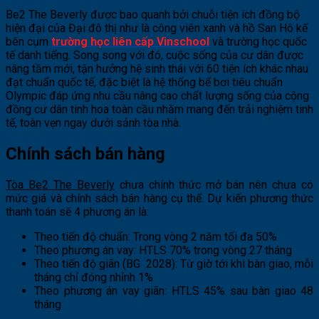
Be2 The Beverly được bao quanh bởi chuỗi tiện ích đồng bộ
hiện đại của Đại đô thị như là công viên xanh và hồ San Hô kế
bên cụm
trường học liên cấp
Vinschool
và trường học quốc
tế danh tiếng. Song song với đó, cuộc sống của cư dân được
nâng tầm mới, tận hưởng hệ sinh thái với 60 tiện ích khác nhau
đạt chuẩn quốc tế, đặc biệt là hệ thống bể bơi tiêu chuẩn
Olympic đáp ứng nhu cầu nâng cao chất lượng sống của cộng
đồng cư dân tinh hoa toàn cầu nhằm mang đến trải nghiệm tinh
tế, toàn vẹn ngay dưới sảnh tòa nhà.
Chính sách bán hàng
Tòa Be2 The Beverly
chưa chính thức mở bán nên chưa có
mức giá và chính sách bán hàng cụ thể. Dự kiến phương thức
thanh toán sẽ 4 phương án là:
Theo tiến độ chuẩn: Trong vòng 2 năm tối đa 50%
Theo phương án vay: HTLS 70% trong vòng 27 tháng
Theo tiến độ giãn (BG 2028): Từ giờ tới khi bàn giao, mỗi
tháng chỉ đóng nhỉnh 1%
Theo phương án vay giãn: HTLS 45% sau bàn giao 48
tháng