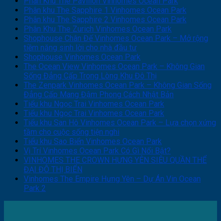
Phân Khu The Pavilion Vinhomes Ocean Park
Phân khu The Sapphire 1 Vinhomes Ocean Park
Phân khu The Sapphire 2 Vinhomes Ocean Park
Phân Khu The Zurich Vinhomes Ocean Park
Shophouse Chân Đế Vinhomes Ocean Park – Mở rộng
tiềm năng sinh lời cho nhà đầu tư
Shophouse Vinhomes Ocean Park
The Ocean View Vinhomes Ocean Park – Không Gian
Sống Đẳng Cấp Trong Lòng Khu Đô Thị
The Zenpark Vinhomes Ocean Park – Không Gian Sống
Đẳng Cấp Mang Đậm Phong Cách Nhật Bản
Tiểu khu Ngọc Trai Vinhomes Ocean Park
Tiểu khu Ngọc Trai Vinhomes Ocean Park
Tiểu khu San Hô Vinhomes Ocean Park – Lựa chọn xứng
tầm cho cuộc sống tiện nghi
Tiểu khu Sao Biển Vinhomes Ocean Park
Vị Trí Vinhomes Ocean Park Có Gì Nổi Bật?
VINHOMES THE CROWN HƯNG YÊN SIÊU QUẦN THỂ
ĐẠI ĐÔ THỊ BIỂN
Vinhomes The Empire Hưng Yên – Dự Án Vin Ocean
Park 2