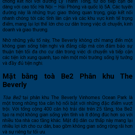
chóng kết nối với đường Lý Thánh Tông, từ đó tiếp cận dễ
dàng với cao tốc Hà Nội – Hải Phòng và quốc lộ 5A. Các tuyến
đường này là những trục giao thông quan trọng, giúp kết nối
nhanh chóng tới các tỉnh lân cận và các khu vực kinh tế trọng
điểm, mang lại lợi thế lớn cho cư dân trong việc di chuyển, kinh
doanh và giao thương​.
Nhờ những yếu tố này, The Beverly không chỉ mang đến một
không gian sống tiện nghi và đẳng cấp mà còn đảm bảo sự
thuận tiện tối đa cho cư dân trong việc di chuyển và tiếp cận
các tiện ích xung quanh, tạo nên một môi trường sống lý tưởng
và đầy đủ tiện nghi​.
Mặt bằng toà Be2 Phân khu The
Beverly
Tòa Be2
tại phân khu The Beverly Vinhomes Ocean Park là
một trong những tòa căn hộ nổi bật với những đặc điểm vượt
trội. Với tổng cộng 400 căn hộ trải dài trên 25 tầng, tòa Be2
tạo ra một không gian sống yên tĩnh và ít đông đúc hơn so với
nhiều tòa nhà cao tầng khác. Mật độ dân cư thấp này mang lại
nhiều lợi ích cho cư dân, bao gồm không gian sống rộng rãi hơn
và sự riêng tư tối ưu​.