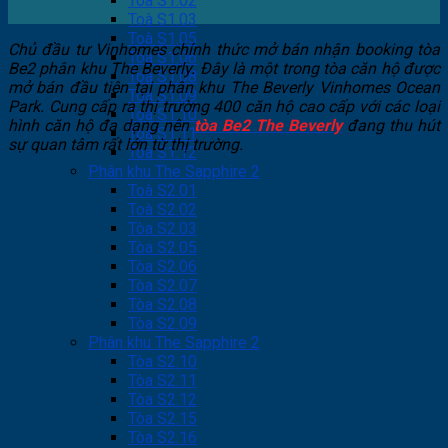
Toà S1.02
Toà S1.03
Toà S1.05
Chủ đầu tư Vinhomes chính thức mở bán nhận booking tòa
Toà S1.06
Be2 phân khu The Beverly. Đây là một trong tòa căn hộ được
Toà S1.08
mở bán đầu tiên tại phân khu The Beverly Vinhomes Ocean
Toà S1.09
Park. Cung cấp ra thị trường 400 căn hộ cao cấp với các loại
Toà S1.10
hình căn hộ đa dạng nên
tòa Be2 The Beverly
đang thu hút
Toà S1.11
sự quan tâm rất lớn từ thị trường.
Toà S1.12
Phân khu The Sapphire 2
Toà S2.01
Toà S2.02
Tòa S2.03
Tòa S2.05
Tòa S2.06
Tòa S2.07
Tòa S2.08
Tòa S2.09
Phân khu The Sapphire 2
Tòa S2.10
Tòa S2.11
Tòa S2.12
Tòa S2.15
Tòa S2.16