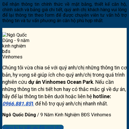
Để nhận thông tin chính thức về mặt bằng, thiết kế căn hộ,
chính sách và bảng giá chi tiết, quý anh chị khách hàng vui lòng
để lại thông tin theo form để được chuyên viên tư vấn hỗ trợ
thông tin và tư vấn phương án căn hộ phù hợp nhất.
Chúng tôi vừa chia sẻ với quý anh/chị những thông tin cơ
bản, hy vọng sẽ giúp ích cho quý anh/chị trong quá trình
nghiên cứu
dự án Vinhomes Ocean Park
. Nếu cần
những thông tin chi tiết hơn hay có thắc mắc gì về dự án,
hãy để lại thông tin bên dưới hoặc liên hệ
hotline:
0966.881.85
1
để hỗ trợ quý anh/chị nhanh nhất.
Ngô Quốc Dũng
/
9 Năm Kinh Nghiệm BĐS Vinhomes
Đăng kí tư vấn ưu đãi mới nhất