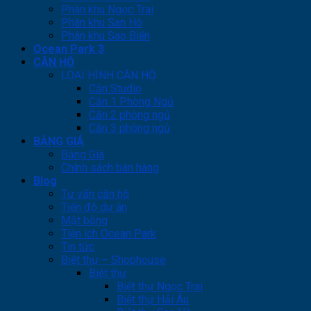
Phân khu Ngọc Trai
Phân khu San Hô
Phân khu Sao Biển
Ocean Park 3
CĂN HỘ
LOẠI HÌNH CĂN HỘ
Căn Studio
Căn 1 Phòng Ngủ
Căn 2 phòng ngủ
Căn 3 phòng ngủ
BẢNG GIÁ
Bảng Giá
Chính sách bán hàng
Blog
Tư vấn căn hộ
Tiến độ dự án
Mặt bằng
Tiện ích Ocean Park
Tin tức
Biệt thự – Shophouse
Biệt thự
Biệt thự Ngọc Trai
Biệt thự Hải Âu