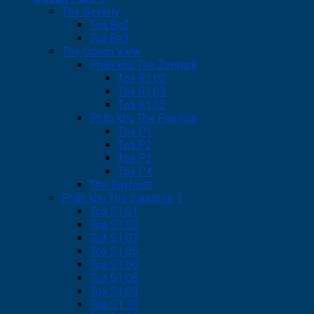
The Beverly
Toà Be2
Toà Be3
The Ocean View
Phân khu The Zenpark
Toà R1.02
Toà R1.03
Toà R1.05
Phân khu The Pavilion
Tòa P1
Toà P2
Toà P3
Toà P4
The Bayfront
Phân khu The Sapphire 1
Toà S1.01
Toà S1.02
Toà S1.03
Toà S1.05
Toà S1.06
Toà S1.08
Toà S1.09
Toà S1.10