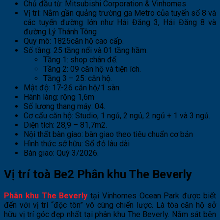
Chủ đầu từ: Mitsubishi Corporation & Vinhomes
Vị trí: Nằm gần quảng trường ga Metro của tuyến số 8 và
các tuyến đường lớn như Hải Đăng 3, Hải Đăng 8 và
đường Lý Thánh Tông
Quy mô: 1825căn hộ cao cấp.
Số tầng: 25 tầng nổi và 01 tầng hầm.
Tầng 1: shop chân đế.
Tầng 2: 09 căn hộ và tiện ích.
Tầng 3 – 25: căn hộ.
Mật độ: 17-26 căn hộ/1 sàn.
Hành làng: rộng 1,6m
Số lượng thang máy: 04.
Cơ cấu căn hộ: Studio, 1 ngủ, 2 ngủ, 2 ngủ + 1 và 3 ngủ.
Diện tích: 28,9 – 81,7m2.
Nội thất bàn giao: bàn giao theo tiêu chuẩn cơ bản
Hình thức sở hữu: Sổ đỏ lâu dài
Bàn giao: Quý 3/2026.
Vị trí toà Be2 Phân khu The Beverly
Phân khu The Beverly
tại Vinhomes Ocean Park được biết
đến với vị trí “độc tôn” vô cùng chiến lược. Là tòa căn hộ sở
hữu vị trí góc đẹp nhất tại phân khu The Beverly. Nằm sát bên