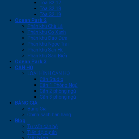
Tòa S2.17
Tòa S2.18
Tòa S2.19
Ocean Park 2
Phân khu Chà Là
Phân khu Cọ Xanh
Phân khu Đảo Dừa
Phân khu Ngọc Trai
Phân khu San Hô
Phân khu Sao Biển
Ocean Park 3
CĂN HỘ
LOẠI HÌNH CĂN HỘ
Căn Studio
Căn 1 Phòng Ngủ
Căn 2 phòng ngủ
Căn 3 phòng ngủ
BẢNG GIÁ
Bảng Giá
Chính sách bán hàng
Blog
Tư vấn căn hộ
Tiến độ dự án
Mặt bằng