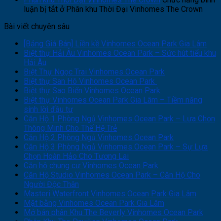
luận bị tắt
ở Phân khu Thời Đại Vinhomes The Crown
Bài viết chuyên sâu
[Bảng Giá Bán] Liền kề Vinhomes Ocean Park Gia Lâm
Biệt thự Hải Âu Vinhomes Ocean Park – Sức hút tiểu khu
Hải Âu
Biệt Thự Ngọc Trai Vinhomes Ocean Park
Biệt thự San Hô Vinhomes Ocean Park
Biệt thự Sao Biển Vinhomes Ocean Park
Biệt thự Vinhomes Ocean Park Gia Lâm – Tiềm năng
sinh lời đầu tư
Căn Hộ 1 Phòng Ngủ Vinhomes Ocean Park – Lựa Chọn
Thông Minh Cho Thế Hệ Trẻ
Căn Hộ 2 Phòng Ngủ Vinhomes Ocean Park
Căn Hộ 3 Phòng Ngủ Vinhomes Ocean Park – Sự Lựa
Chọn Hoàn Hảo Cho Tương Lai
Căn hộ chung cư Vinhomes Ocean Park
Căn Hộ Studio Vinhomes Ocean Park – Căn Hộ Cho
Người Độc Thân
Masteri Waterfront Vinhomes Ocean Park Gia Lâm
Mặt bằng Vinhomes Ocean Park Gia Lâm
Mở bán phân Khu The Beverly Vinhomes Ocean Park