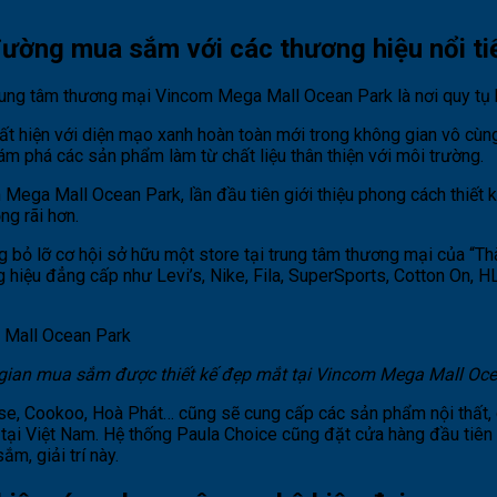
ường mua sắm với các thương hiệu nổi ti
trung tâm thương mại Vincom Mega Mall Ocean Park là nơi quy tụ 
 hiện với diện mạo xanh hoàn toàn mới trong không gian vô cùng
m phá các sản phẩm làm từ chất liệu thân thiện với môi trường.
ega Mall Ocean Park, lần đầu tiên giới thiệu phong cách thiết k
ng rãi hơn.
ng bỏ lỡ cơ hội sở hữu một store tại trung tâm thương mại của “Th
 hiệu đẳng cấp như Levi’s, Nike, Fila, SuperSports, Cotton On, 
gian mua sắm được thiết kế đẹp mắt tại Vincom Mega Mall Oce
, Cookoo, Hoà Phát… cũng sẽ cung cấp các sản phẩm nội thất, gia
 tại Việt Nam. Hệ thống Paula Choice cũng đặt cửa hàng đầu tiên
m, giải trí này.