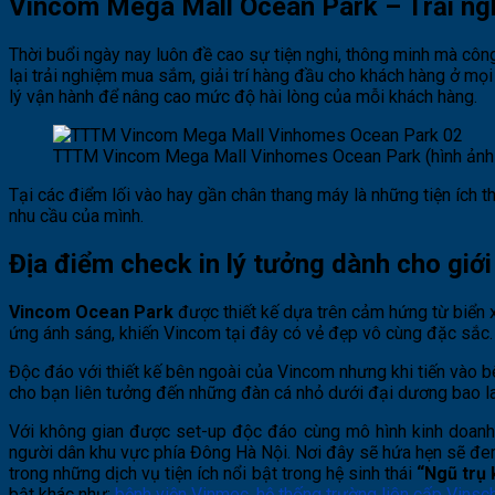
Vincom Mega Mall Ocean Park – Trải ng
Thời buổi ngày nay luôn đề cao sự tiện nghi, thông minh mà cô
lại trải nghiệm mua sắm, giải trí hàng đầu cho khách hàng ở mọi 
lý vận hành để nâng cao mức độ hài lòng của mỗi khách hàng.
TTTM Vincom Mega Mall Vinhomes Ocean Park (hình ảnh 
Tại các điểm lối vào hay gần chân thang máy là những tiện ích
nhu cầu của mình.
Địa điểm check in lý tưởng dành cho giới
Vincom Ocean Park
được thiết kế dựa trên cảm hứng từ biển
ứng ánh sáng, khiến Vincom tại đây có vẻ đẹp vô cùng đặc sắc. 
Độc đáo với thiết kế bên ngoài của Vincom nhưng khi tiến vào bên
cho bạn liên tưởng đến những đàn cá nhỏ dưới đại dương bao la
Với không gian được set-up độc đáo cùng mô hình kinh doan
người dân khu vực phía Đông Hà Nội. Nơi đây sẽ hứa hẹn sẽ đem
trong những dịch vụ tiện ích nổi bật trong hệ sinh thái
“Ngũ trụ
bật khác như:
bệnh viện Vinmec
,
hệ thống trường liên cấp Vinsc