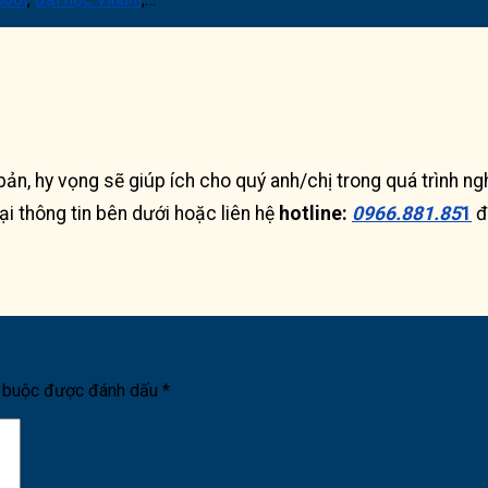
bản, hy vọng sẽ giúp ích cho quý anh/chị trong quá trình n
lại thông tin bên dưới hoặc liên hệ
hotline:
0966.881.85
1
đ
t buộc được đánh dấu
*