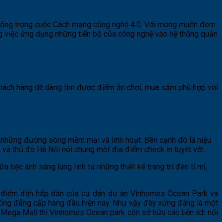
ược sống trong cuộc Cách mạng công nghệ 4.0. Với mong muốn đem
g việc ứng dụng những tiến bộ của công nghệ vào hệ thống quản
 khách hàng dễ dàng tìm được điểm ăn chơi, mua sắm phù hợp với
 những đường sóng mềm mại và linh hoạt. Bên cạnh đó là hiệu
k
và thủ đô Hà Nội nói chung một địa điểm check in tuyệt vời.
tiệc ánh sáng lung linh từ những thiết kế trang trí đèn tỉ mỉ,
h điểm đến hấp dẫn của cư dân dự án Vinhomes Ocean Park và
 uống đẳng cấp hàng đầu hiện nay. Như vậy đây xứng đáng là một
ega Mall thì Vinhomes Ocean park còn sở hữu các tiện ích nổi