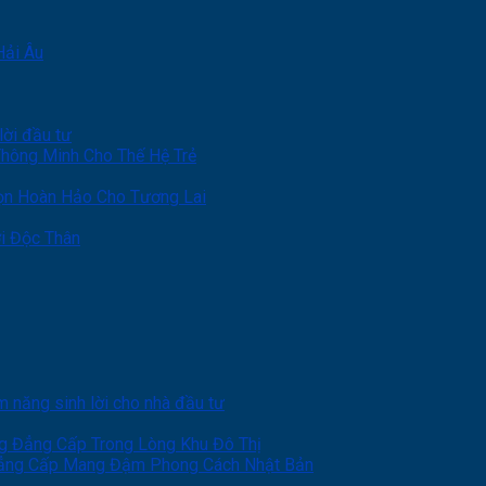
Hải Âu
lời đầu tư
hông Minh Cho Thế Hệ Trẻ
ọn Hoàn Hảo Cho Tương Lai
i Độc Thân
năng sinh lời cho nhà đầu tư
g Đẳng Cấp Trong Lòng Khu Đô Thị
Đẳng Cấp Mang Đậm Phong Cách Nhật Bản