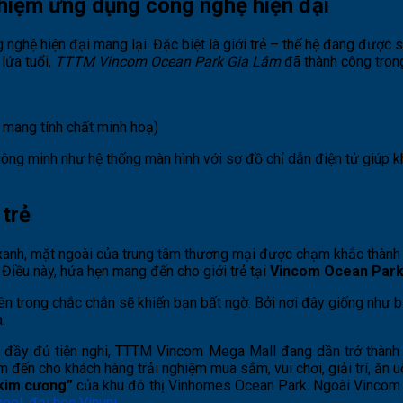
hiệm ứng dụng công nghệ hiện đại
ng nghệ hiện đại mang lại. Đặc biệt là giới trẻ – thế hệ đang đ
lứa tuổi,
TTTM Vincom Ocean Park Gia Lâm
đã thành công tron
mang tính chất minh hoạ)
 thông minh như hệ thống màn hình với sơ đồ chỉ dẫn điện tử giúp
 trẻ
 xanh, mặt ngoài của trung tâm thương mại được chạm khắc thành
Điều này, hứa hẹn mang đến cho giới trẻ tại
Vincom Ocean Par
 trong chắc chắn sẽ khiến bạn bất ngờ. Bởi nơi đây giống như bữa 
.
h đầy đủ tiện nghi, TTTM Vincom Mega Mall đang dần trở thàn
 đến cho khách hàng trải nghiệm mua sắm, vui chơi, giải trí, ăn
 kim cương”
của khu đô thị Vinhomes Ocean Park. Ngoài Vincom M
hool
,
đại học Vinuni
,…