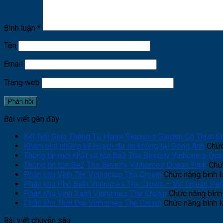
Bình luận
*
Tên
Email
Trang web
Bài viết gần đây
Kết Nối Giao Thông Từ Hanoi Seasons Garden Có Thực S
Khám phá những kế hoạch dự án khủng tại Đông Anh
Chức
Thông tin mới nhất về tòa Be3 The Beverly Vinhomes Oce
Thông tin tòa Be2 The Beverly Vinhomes Ocean Park
Chức
Phân khu Vịnh Tây Vinhomes The Crown
Chức năng bình lu
Phân khu Phố Biển Vinhomes The Crown – Vin Ocean Par
Phân khu Vịnh Xanh Vinhomes The Crown
Chức năng bình 
Phân khu Thời Đại Vinhomes The Crown
Chức năng bình lu
Bài viết chuyên sâu