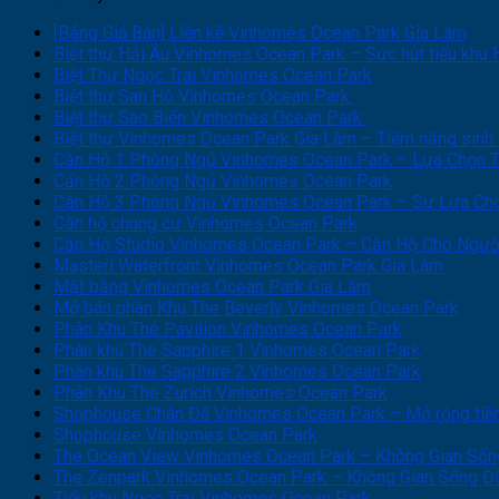
[Bảng Giá Bán] Liền kề Vinhomes Ocean Park Gia Lâm
Biệt thự Hải Âu Vinhomes Ocean Park – Sức hút tiểu khu 
Biệt Thự Ngọc Trai Vinhomes Ocean Park
Biệt thự San Hô Vinhomes Ocean Park
Biệt thự Sao Biển Vinhomes Ocean Park
Biệt thự Vinhomes Ocean Park Gia Lâm – Tiềm năng sinh 
Căn Hộ 1 Phòng Ngủ Vinhomes Ocean Park – Lựa Chọn T
Căn Hộ 2 Phòng Ngủ Vinhomes Ocean Park
Căn Hộ 3 Phòng Ngủ Vinhomes Ocean Park – Sự Lựa Ch
Căn hộ chung cư Vinhomes Ocean Park
Căn Hộ Studio Vinhomes Ocean Park – Căn Hộ Cho Ngườ
Masteri Waterfront Vinhomes Ocean Park Gia Lâm
Mặt bằng Vinhomes Ocean Park Gia Lâm
Mở bán phân Khu The Beverly Vinhomes Ocean Park
Phân Khu The Pavilion Vinhomes Ocean Park
Phân khu The Sapphire 1 Vinhomes Ocean Park
Phân khu The Sapphire 2 Vinhomes Ocean Park
Phân Khu The Zurich Vinhomes Ocean Park
Shophouse Chân Đế Vinhomes Ocean Park – Mở rộng tiềm 
Shophouse Vinhomes Ocean Park
The Ocean View Vinhomes Ocean Park – Không Gian Sốn
The Zenpark Vinhomes Ocean Park – Không Gian Sống 
Tiểu khu Ngọc Trai Vinhomes Ocean Park