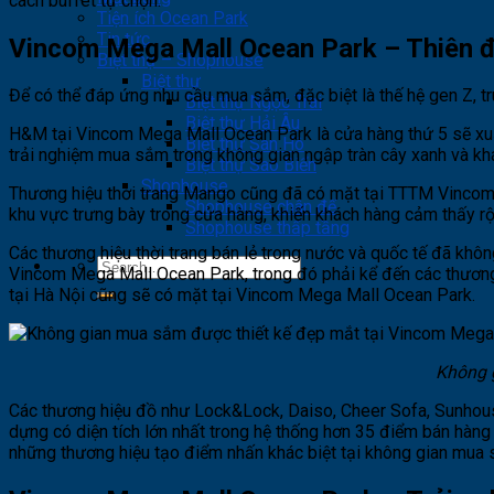
cách buffet tự chọn.
Tiện ích Ocean Park
Tin tức
Vincom Mega Mall Ocean Park – Thiên đ
Biệt thự – Shophouse
Biệt thự
Để có thể đáp ứng nhu cầu mua sắm, đặc biệt là thế hệ gen Z, 
Biệt thự Ngọc Trai
Biệt thự Hải Âu
H&M tại Vincom Mega Mall Ocean Park là cửa hàng thứ 5 sẽ xuất
Biệt thự San Hô
trải nghiệm mua sắm trong không gian ngập tràn cây xanh và khá
Biệt thự Sao Biển
Shophouse
Thương hiệu thời trang Mango cũng đã có mặt tại TTTM Vincom M
Shophouse chân đế
khu vực trưng bày trong cửa hàng, khiến khách hàng cảm thấy rộ
Shophouse thấp tầng
Các thương hiệu thời trang bán lẻ trong nước và quốc tế đã khô
Vincom Mega Mall Ocean Park, trong đó phải kể đến các thương
tại Hà Nội cũng sẽ có mặt tại Vincom Mega Mall Ocean Park.
Không 
Các thương hiệu đồ như Lock&Lock, Daiso, Cheer Sofa, Sunhouse
dựng có diện tích lớn nhất trong hệ thống hơn 35 điểm bán hàng
những thương hiệu tạo điểm nhấn khác biệt tại không gian mua sắ