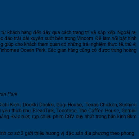
từ khách hàng đến đây qua cách trang trí và sắp xếp. Ngoài ra,
c đáo trải dài xuyên suốt bên trong Vincom. Để làm nổi bật hình
 giúp cho khách tham quan có những trải nghiệm thực tế, thú vị
 Vinhomes Ocean Park. Các gian hàng cũng có được trang hoàng
ean Park
ichi Kichi, Dookki Dookki, Gogi House, Texas Chicken, Sushimi
c yêu thích như BreadTalk, Tocotoco, The Coffee House, Gemini
ắng. Đặc biệt, rạp chiếu phim CGV duy nhất trong bán kính 8km
Minh cơ sở 2 giới thiệu hương vị đặc sản địa phương theo phong