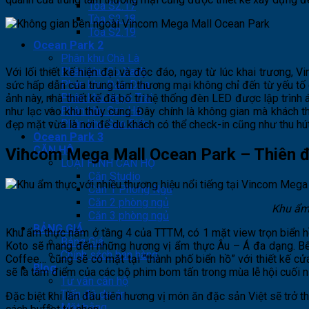
Tòa S2.17
Tòa S2.18
Tòa S2.19
Ocean Park 2
Phân khu Chà Là
Phân khu Cọ Xanh
Với lối thiết kế hiện đại và độc đáo, ngay từ lúc khai trương
Phân khu Đảo Dừa
sức hấp dẫn của trung tâm thương mại không chỉ đến từ yếu tố c
Phân khu Ngọc Trai
ảnh này, nhà thiết kế đã bố trí hệ thống đèn LED được lập trì
Phân khu San Hô
như lạc vào khu thủy cung. Đây chính là không gian mà khách
Phân khu Sao Biển
đẹp mặt vừa là nơi để du khách có thể check-in cũng như thu hú
Ocean Park 3
CĂN HỘ
Vincom Mega Mall Ocean Park – Thiên đ
LOẠI HÌNH CĂN HỘ
Căn Studio
Căn 1 Phòng Ngủ
Căn 2 phòng ngủ
Khu ẩm 
Căn 3 phòng ngủ
BẢNG GIÁ
Khu ẩm thực nằm ở tầng 4 của TTTM, có 1 mặt view trọn biển h
Bảng Giá
Koto sẽ mang đến những hương vị ẩm thực Âu – Á đa dạng. Bên 
Chính sách bán hàng
Coffee… cũng sẽ có mặt tại “thành phố biển hồ” với thiết kế 
Blog
sẽ là tâm điểm của các bộ phim bom tấn trong mùa lễ hội cuối 
Tư vấn căn hộ
Tiến độ dự án
Đặc biệt khi lần đầu tiên hương vị món ăn đặc sản Việt sẽ trở 
Mặt bằng