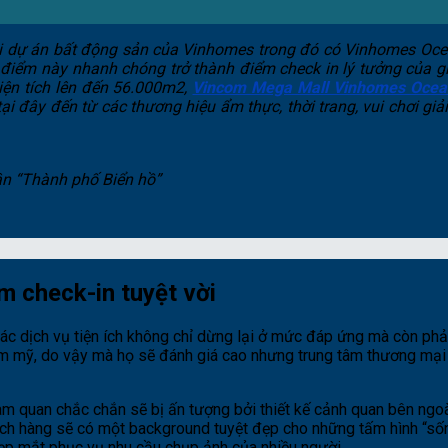
ại dự án bất động sản của Vinhomes trong đó có Vinhomes Oce
ểm này nhanh chóng trở thành điểm check in lý tưởng của giớ
iện tích lên đến 56.000m2,
Vincom Mega Mall Vinhomes Ocea
đây đến từ các thương hiệu ẩm thực, thời trang, vui chơi giải tr
ân “Thành phố Biển hồ”
 check-in tuyệt vời
các dịch vụ tiện ích không chỉ dừng lại ở mức đáp ứng mà còn ph
thẩm mỹ, do vậy mà họ sẽ đánh giá cao nhưng trung tâm thương mại
am quan chắc chắn sẽ bị ấn tượng bởi thiết kế cảnh quan bên ngo
ách hàng sẽ có một background tuyệt đẹp cho những tấm hình “sống
ẹp mắt phục vụ nhu cầu chụp ảnh của nhiều người.