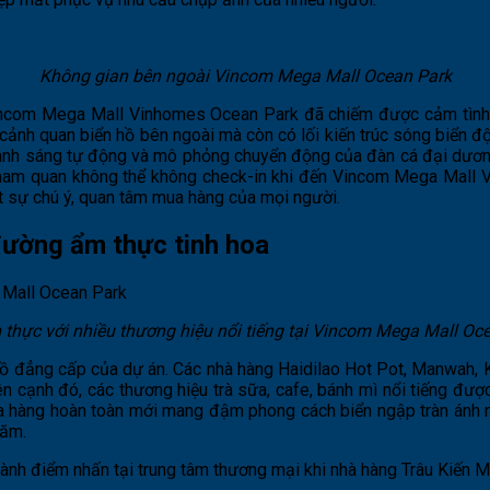
Không gian bên ngoài Vincom Mega Mall Ocean Park
, Vincom Mega Mall Vinhomes Ocean Park đã chiếm được cảm tình 
ảnh quan biển hồ bên ngoài mà còn có lối kiến trúc sóng biển độ
nh ánh sáng tự động và mô phỏng chuyển động của đàn cá đại dương
 tham quan không thể không check-in khi đến Vincom Mega Mall
t sự chú ý, quan tâm mua hàng của mọi người.
ường ẩm thực tinh hoa
thực với nhiều thương hiệu nổi tiếng tại Vincom Mega Mall Oc
ồ đẳng cấp của dự án. Các nhà hàng Haidilao Hot Pot, Manwah, K
cạnh đó, các thương hiệu trà sữa, cafe, bánh mì nổi tiếng đượ
cửa hàng hoàn toàn mới mang đậm phong cách biển ngập tràn ánh n
năm.
thành điểm nhấn tại trung tâm thương mại khi nhà hàng Trâu Kiến 