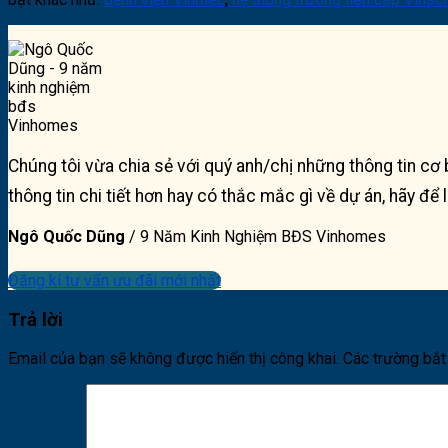
Chúng tôi vừa chia sẻ với quý anh/chị những thông tin cơ 
thông tin chi tiết hơn hay có thắc mắc gì về dự án, hãy để 
Ngô Quốc Dũng
/
9 Năm Kinh Nghiệm BĐS Vinhomes
Đăng kí tư vấn ưu đãi mới nhất
Trả lời
Email của bạn sẽ không được hiển thị công khai.
Các trường bắ