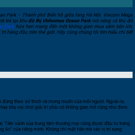
an Park – Thành phố Biển hồ giữa lòng Hà Nội.
Vincom Mega
i trẻ tại khu
đô thị Vinhomes Ocean Park
nói riêng và thủ đô
n Park
hứa hẹn mang đến một không gian mua sắm tiện ích,
í hàng đầu trên thế giới. Hãy cùng chúng tôi tìm hiểu chi tiết
ải đúng theo sở thích và mong muốn của mỗi người. Ngoài ra,
 hay khu vui chơi giải trí phải có không gian mở cũng như đem
ài. Tiền sảnh của trung tâm thương mại cũng được đầu tư trang
 ảo” của riêng mình. Không chỉ mặt tiền mà các vị trí xung