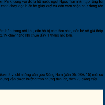
 Park, cùng với đó là hồ nước ngọt Ngọc Trai nhân tạo rộng tới
dừa xanh chạy dọc biển hồ giúp quý cư dân cảm nhận như đang tận
m bên trong nội khu, căn hộ bị che tầm nhìn, nên hệ số giá thấp
 S2.19 cháy hàng khi chưa đầy 1 tháng mở bán.
iệu/m2 vì chỉ những căn góc Đông Nam (căn 06, 08A, 15) mới có
hưng vẫn được hưởng trọn những tiện ích, dịch vụ đẳng cấp