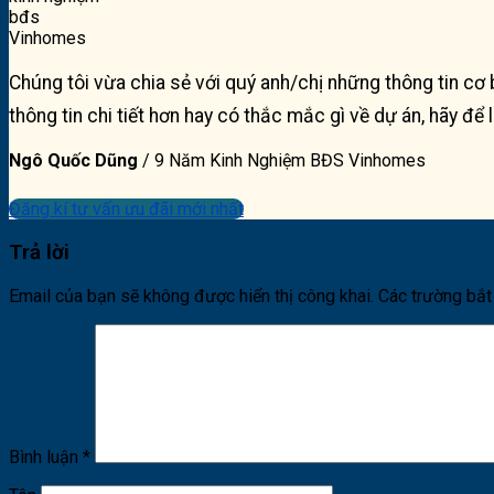
Chúng tôi vừa chia sẻ với quý anh/chị những thông tin cơ 
thông tin chi tiết hơn hay có thắc mắc gì về dự án, hãy để 
Ngô Quốc Dũng
/
9 Năm Kinh Nghiệm BĐS Vinhomes
Đăng kí tư vấn ưu đãi mới nhất
Trả lời
Email của bạn sẽ không được hiển thị công khai.
Các trường bắ
Bình luận
*