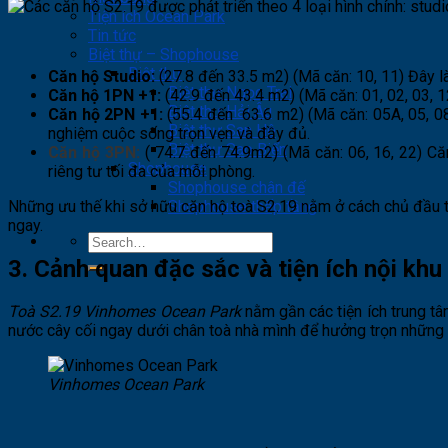
Tiện ích Ocean Park
Tin tức
Biệt thự – Shophouse
Biệt thự
Căn hộ Studio:
(
27.8 đến 33.5 m2)
(Mã căn: 10, 11)
Đây l
Biệt thự Ngọc Trai
Căn hộ 1PN +1:
(
42.9 đến 43.4 m2)
(Mã căn: 01, 02, 03, 1
Biệt thự Hải Âu
Căn hộ 2PN +1:
(
55.4 đến 63.6 m2)
(Mã căn: 05A, 05, 08
Biệt thự San Hô
nghiệm cuộc sống trọn vẹn và đầy đủ.
Biệt thự Sao Biển
Căn hộ 3PN:
( 74.7 đến 74.9m2)
(Mã căn: 06, 16, 22)
Că
Shophouse
riêng tư tối đa của mỗi phòng.
Shophouse chân đế
Những ưu thế khi sở hữu căn hộ toà S2.19 nằm ở cách chủ đầu t
Shophouse thấp tầng
ngay.
3. Cảnh quan đặc sắc và tiện ích nội k
Toà S2.19 Vinhomes Ocean Park
nằm gần các tiện ích trung tâ
nước cây cối ngay dưới chân toà nhà mình để hưởng trọn những k
Vinhomes Ocean Park