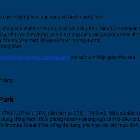
g gỗ công nghiệp, ban công lát gạch chống trơn.
, khóa cửa chính từ thương hiệu nổi tiếng Ade, Haudi, Dessmann
 cầu, khu vực tắm đứng, sen tắm nóng lạnh, các phụ kiện khác như
ệu: Midea, Vinsmart, Hisense hoặc tương đương.
à tầng hầm
phire 2 Vinhomes Ocean Park
với các vị trí tiếp giáp như sau:
 tầng
Park
o, 1PN+1, 2PN+1, 3PN, diện tích từ 27.8 – 74.9 m2. Mặc dù diện 
dụng, đồng thời 100% phòng khách + phòng ngủ căn hộ đều có ba
19 Vinhomes Ocean Park cũng đa dạng, phù hợp với các mục đích 