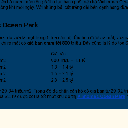
biển hồ nước mặn rộng 6,1ha tại thành phố biển hồ Vinhomes Ocean
 không khí mỗi ngày. Với những bãi cát trắng dài bên cạnh hàng 
s Ocean Park
rk, do vừa là một trong 6 tòa căn hộ đầu tiên được ra mắt, vừa nằ
 khi ra mắt có
giá bán chưa tới 800 triệu
. Đây cũng là lý do toà
Giá bán
 m2
900 Triệu – 1.1 tỷ
 m2
1.3 – 1.4 tỷ
 m2
1.6 – 2.1 tỷ
 m2
2.3 – 2.5 tỷ
 29-34 triệu/m2. Trong đó đa phần căn hộ có giá bán từ 29-32 tr
oà S2.19 được coi là tốt nhất khu đô thị
Vinhomes Ocean Park
n