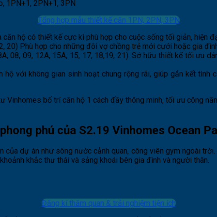
Tổng hợp mẫu thiết kế căn 1PN, 2PN, 3PN
à căn hộ có thiết kế cực kì phù hợp cho cuộc sống tối giản, hiện đạ
2, 20)
Phù hợp cho những đôi vợ chồng trẻ mới cưới hoặc gia đình 
A, 08, 09, 12A, 15A, 15, 17, 18,19, 21). Sở hữu
t
hiết kế tối ưu d
n hộ với không gian sinh hoạt chung rộng rãi, giúp gắn kết tìn
ư Vinhomes bố trí căn hộ 1 cách đầy thông minh, tối ưu công nă
hu phong phú của S2.19 Vinhomes Ocean P
m của dự án như sông nước cảnh quan, công viên gym ngoài trời. 
hoảnh khắc thư thái và sảng khoái bên gia đình và người thân.
Đăng kí thăm quan & trải nghiệm tiện ích