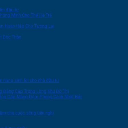
lời đầu tư
hông Minh Cho Thế Hệ Trẻ
ọn Hoàn Hảo Cho Tương Lai
i Độc Thân
năng sinh lời cho nhà đầu tư
g Đẳng Cấp Trong Lòng Khu Đô Thị
Đẳng Cấp Mang Đậm Phong Cách Nhật Bản
ầm cho cuộc sống tiện nghi