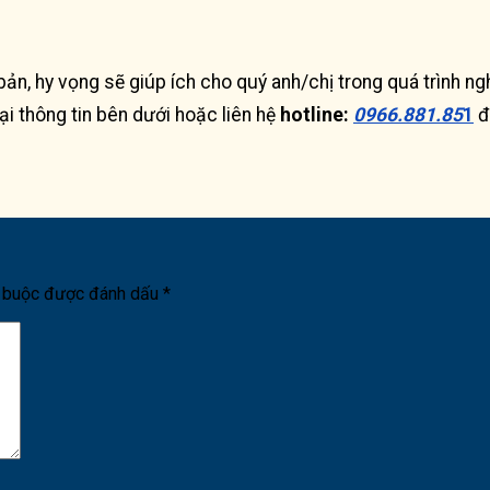
bản, hy vọng sẽ giúp ích cho quý anh/chị trong quá trình n
lại thông tin bên dưới hoặc liên hệ
hotline:
0966.881.85
1
đ
t buộc được đánh dấu
*