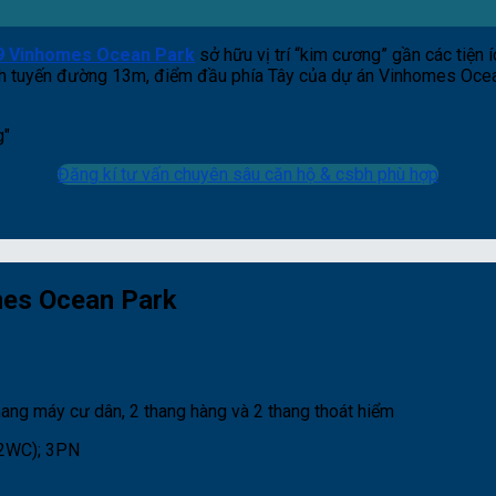
19 Vinhomes Ocean Park
sở hữu vị trí “kim cương” gần các tiện í
 tuyến đường 13m, điểm đầu phía Tây của dự án Vinhomes Ocean Pa
Đăng kí tư vấn chuyên sâu căn hộ & csbh phù hợp
mes Ocean Park
hang máy cư dân, 2 thang hàng và 2 thang thoát hiểm
(2WC); 3PN