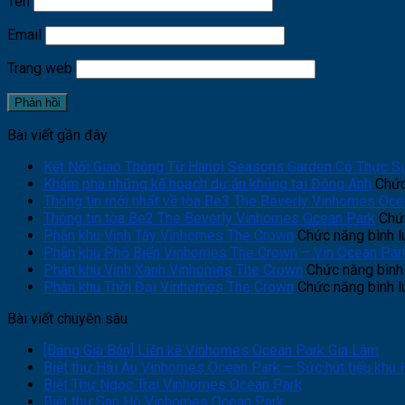
Tên
Email
Trang web
Bài viết gần đây
Kết Nối Giao Thông Từ Hanoi Seasons Garden Có Thực S
Khám phá những kế hoạch dự án khủng tại Đông Anh
Chức
Thông tin mới nhất về tòa Be3 The Beverly Vinhomes Oce
Thông tin tòa Be2 The Beverly Vinhomes Ocean Park
Chức
Phân khu Vịnh Tây Vinhomes The Crown
Chức năng bình lu
Phân khu Phố Biển Vinhomes The Crown – Vin Ocean Par
Phân khu Vịnh Xanh Vinhomes The Crown
Chức năng bình 
Phân khu Thời Đại Vinhomes The Crown
Chức năng bình lu
Bài viết chuyên sâu
[Bảng Giá Bán] Liền kề Vinhomes Ocean Park Gia Lâm
Biệt thự Hải Âu Vinhomes Ocean Park – Sức hút tiểu khu 
Biệt Thự Ngọc Trai Vinhomes Ocean Park
Biệt thự San Hô Vinhomes Ocean Park