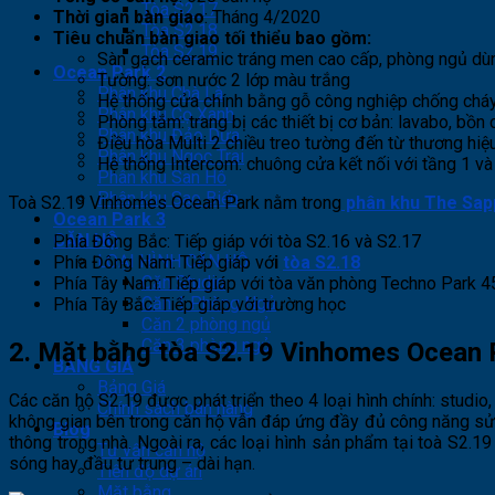
Tòa S2.17
Thời gian bàn giao
: Tháng 4/2020
Tòa S2.18
Tiêu chuẩn bàn giao tối thiểu bao gồm:
Tòa S2.19
Sàn gạch ceramic tráng men cao cấp, phòng ngủ dùn
Ocean Park 2
Tường: sơn nước 2 lớp màu trắng
Phân khu Chà Là
Hệ thống cửa chính bằng gỗ công nghiệp chống cháy
Phân khu Cọ Xanh
Phòng tắm: trang bị các thiết bị cơ bản: lavabo, bồn
Phân khu Đảo Dừa
Điều hòa Multi 2 chiều treo tường đến từ thương hi
Phân khu Ngọc Trai
Hệ thống Intercom: chuông cửa kết nối với tầng 1 v
Phân khu San Hô
Phân khu Sao Biển
Toà S2.19 Vinhomes Ocean Park nằm trong
phân khu The Sap
Ocean Park 3
CĂN HỘ
Phía Đông Bắc: Tiếp giáp với tòa S2.16 và S2.17
LOẠI HÌNH CĂN HỘ
Phía Đông Nam: Tiếp giáp vớ
i
tòa S2.18
Căn Studio
Phía Tây Nam: Tiếp giáp với tòa văn phòng
Techno Park
45
Căn 1 Phòng Ngủ
Phía Tây Bắc: Tiếp giáp với trường học
Căn 2 phòng ngủ
Căn 3 phòng ngủ
2. Mặt bằng tòa S2.19 Vinhomes Ocean 
BẢNG GIÁ
Bảng Giá
Các căn hộ S2.19 được phát triển theo 4 loại hình chính: studi
Chính sách bán hàng
không gian bên trong căn hộ vẫn đáp ứng đầy đủ công năng sử 
Blog
thông trong nhà.
Ngoài ra, các loại hình sản phẩm tại toà S2.
Tư vấn căn hộ
sóng hay đầu tư trung – dài hạn.
Tiến độ dự án
Mặt bằng