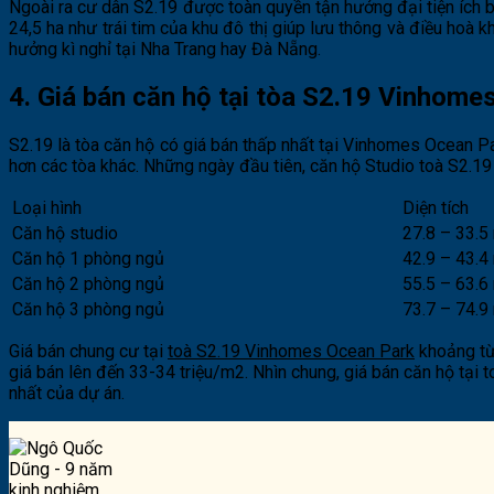
Ngoài ra cư dân S2.19 được toàn quyền tận hưởng đại tiện ích 
24,5 ha như trái tim của khu đô thị giúp lưu thông và điều hoà
hưởng kì nghỉ tại Nha Trang hay Đà Nẵng.
4. Giá bán căn hộ tại tòa S2.19 Vinhome
S2.19 là tòa căn hộ có giá bán thấp nhất tại Vinhomes Ocean Pa
hơn các tòa khác. Những ngày đầu tiên, căn hộ Studio toà S2.19
Loại hình
Diện tích
Căn hộ studio
27.8 – 33.5
Căn hộ 1 phòng ngủ
42.9 – 43.4
Căn hộ 2 phòng ngủ
55.5 – 63.6
Căn hộ 3 phòng ngủ
73.7 – 74.9
Giá bán chung cư tại
toà S2.19 Vinhomes Ocean Park
khoảng từ
giá bán lên đến 33-34 triệu/m2. Nhìn chung, giá bán căn hộ tại t
nhất của dự án.