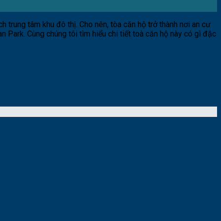
ch trung tâm khu đô thị. Cho nên, tòa căn hộ trở thành nơi an cư
rk. Cùng chúng tôi tìm hiểu chi tiết toà căn hộ này có gì đặc