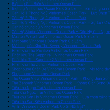
Biệt thự Sao Biển Vinhomes Ocean Park
Biệt thự Vinhomes Ocean Park Gia Lâm – Tiềm năng sinh 
Căn Hộ 1 Phòng Ngủ Vinhomes Ocean Park – Lựa Chọn T
Căn Hộ 2 Phòng Ngủ Vinhomes Ocean Park
Căn Hộ 3 Phòng Ngủ Vinhomes Ocean Park – Sự Lựa Ch
Căn hộ chung cư Vinhomes Ocean Park
Căn Hộ Studio Vinhomes Ocean Park – Căn Hộ Cho Ngườ
Masteri Waterfront Vinhomes Ocean Park Gia Lâm
Mặt bằng Vinhomes Ocean Park Gia Lâm
Mở bán phân Khu The Beverly Vinhomes Ocean Park
Phân Khu The Pavilion Vinhomes Ocean Park
Phân khu The Sapphire 1 Vinhomes Ocean Park
Phân khu The Sapphire 2 Vinhomes Ocean Park
Phân Khu The Zurich Vinhomes Ocean Park
Shophouse Chân Đế Vinhomes Ocean Park – Mở rộng tiềm 
Shophouse Vinhomes Ocean Park
The Ocean View Vinhomes Ocean Park – Không Gian Sốn
The Zenpark Vinhomes Ocean Park – Không Gian Sống 
Tiểu khu Ngọc Trai Vinhomes Ocean Park
Tiểu khu Ngọc Trai Vinhomes Ocean Park
Tiểu khu San Hô Vinhomes Ocean Park – Lựa chọn xứng t
Tiểu khu Sao Biển Vinhomes Ocean Park
Vị Trí Vinhomes Ocean Park Có Gì Nổi Bật?