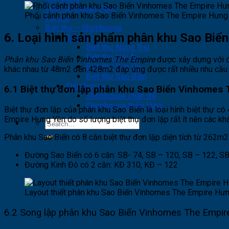
Tiện ích Ocean Park
Phối cảnh phân khu Sao Biển Vinhomes The Empire Hưng
Tin tức
Biệt thự – Shophouse
6. Loại hình sản phẩm phân khu Sao Biể
Biệt thự
Biệt thự Ngọc Trai
Biệt thự Hải Âu
Phân khu Sao Biển Vinhomes The Empire
được xây dựng với đa
Biệt thự San Hô
khác nhau từ 48m2 đến 428m2 đáp ứng được rất nhiều nhu cầu 
Biệt thự Sao Biển
Shophouse
6.1 Biệt thự đơn lập phân khu Sao Biển Vinhomes
Shophouse chân đế
Shophouse thấp tầng
Biệt thự đơn lập của phân khu Sao Biển là loại hình biệt thự c
Empire Hưng Yên do số lượng biệt thự đơn lập rất ít nên các kh
Phân khu Sao Biển có 8 căn biệt thự đơn lập diện tích từ 262m2
Đường Sao Biển có 6 căn: SB- 74, SB – 120, SB – 122, SB
Đường Kinh Đô có 2 căn: KĐ 310, KĐ – 122
Layout thiết phân khu Sao Biển Vinhomes The Empire Hư
6.2 Song lập phân khu Sao Biển
Vinhomes The Empir