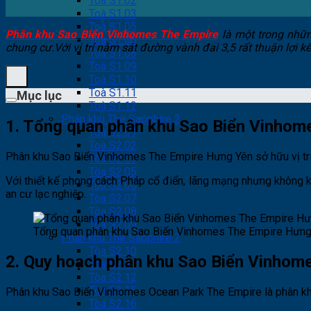
Toà S1.02
Toà S1.03
Toà S1.05
Phân khu Sao Biển Vinhomes The Empire
là một trong nhữn
Toà S1.06
chung cư.Với vị trí nằm sát đường vành đai 3,5 rất thuận lợi
Toà S1.08
Toà S1.09
Toà S1.10
Toà S1.11
Mục lục
Toà S1.12
Phân khu The Sapphire 2
1. Tổng quan phân khu Sao Biển Vinhom
Toà S2.01
Toà S2.02
Phân khu Sao Biển Vinhomes The Empire Hưng Yên sở hữu vị trí 
Tòa S2.03
Tòa S2.05
Với thiết kế phong cách Pháp cổ điển, lãng mạng nhưng không 
Tòa S2.06
an cư lạc nghiệp.
Tòa S2.07
Tòa S2.08
Tòa S2.09
Tổng quan phân khu Sao Biển Vinhomes The Empire Hưng
Phân khu The Sapphire 2
Tòa S2.10
2. Quy hoạch phân khu Sao Biển Vinhom
Tòa S2.11
Tòa S2.12
Tòa S2.15
Phân khu Sao Biển Vinhomes Ocean Park The Empire là phân kh
Tòa S2.16