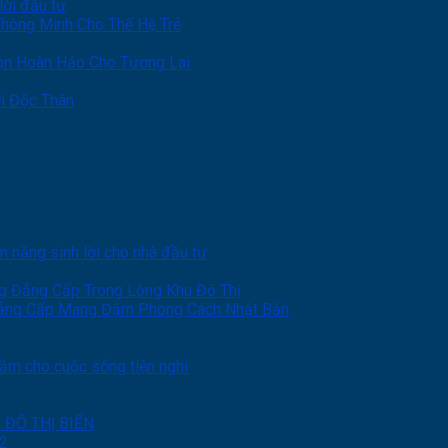
lời đầu tư
hông Minh Cho Thế Hệ Trẻ
ọn Hoàn Hảo Cho Tương Lai
i Độc Thân
năng sinh lời cho nhà đầu tư
g Đẳng Cấp Trong Lòng Khu Đô Thị
Đẳng Cấp Mang Đậm Phong Cách Nhật Bản
ầm cho cuộc sống tiện nghi
ĐÔ THỊ BIỂN
 2