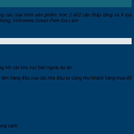
g các loại hình sản phẩm: hơn 2.402 căn thấp tầng và 9 toà
i Phòng, Vinhomes Ocean Park Gia Lâm
ng với các khu vực bên ngoài dự án.
an tâm hàng đầu của các nhà đầu tư cũng như khách hàng mua để
ong cách