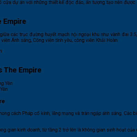
a ngõ cửa dự án với những thiết kế độc đáo, ấn tượng tạo nên đư
e Empire
giữa các trục đường huyết mạch nội ngoại khu như vành đai 3.5
iên Ánh sáng, Công viên tình yêu, công viên Khải Hoàn.
s The Empire
 Yên
re
hong cách Pháp cổ kính, lãng mạng và tràn ngập ánh sáng. Các b
ng gian kinh doanh, từ tầng 2 trở lên là không gian sinh hoạt của 