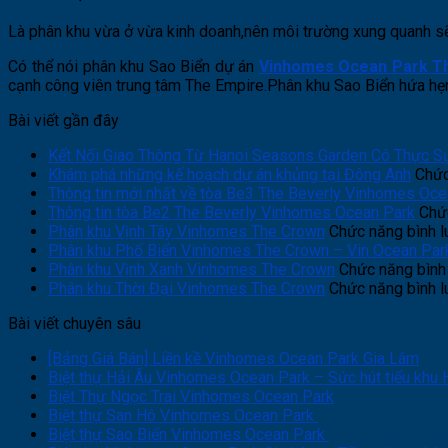
Là phân khu vừa ở vừa kinh doanh,nên môi trường xung quanh sẽ
Có thể nói phân khu Sao Biển dự án
Vinhomes Ocean Park T
cạnh công viên trung tâm The Empire.Phân khu Sao Biển hứa hẹn
Bài viết gần đây
Kết Nối Giao Thông Từ Hanoi Seasons Garden Có Thực S
Khám phá những kế hoạch dự án khủng tại Đông Anh
Chức
Thông tin mới nhất về tòa Be3 The Beverly Vinhomes Oce
Thông tin tòa Be2 The Beverly Vinhomes Ocean Park
Chức
Phân khu Vịnh Tây Vinhomes The Crown
Chức năng bình lu
Phân khu Phố Biển Vinhomes The Crown – Vin Ocean Par
Phân khu Vịnh Xanh Vinhomes The Crown
Chức năng bình 
Phân khu Thời Đại Vinhomes The Crown
Chức năng bình lu
Bài viết chuyên sâu
[Bảng Giá Bán] Liền kề Vinhomes Ocean Park Gia Lâm
Biệt thự Hải Âu Vinhomes Ocean Park – Sức hút tiểu khu 
Biệt Thự Ngọc Trai Vinhomes Ocean Park
Biệt thự San Hô Vinhomes Ocean Park
Biệt thự Sao Biển Vinhomes Ocean Park