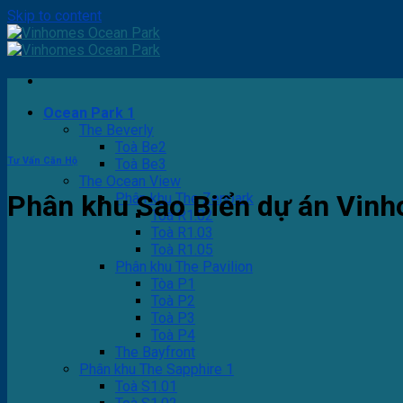
Skip to content
Ocean Park 1
The Beverly
Toà Be2
Tư Vấn Căn Hộ
Toà Be3
The Ocean View
Phân khu Sao Biển dự án Vin
Phân khu The Zenpark
Toà R1.02
Toà R1.03
Toà R1.05
Phân khu The Pavilion
Tòa P1
Toà P2
Toà P3
Toà P4
The Bayfront
Phân khu The Sapphire 1
Toà S1.01