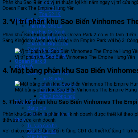
Phân khu Sao Biển có vị trí thuận lợi khi nằm ngay vị trí cử
Tòa S2.17
Ocean Park The Empire Hưng Yên.
Tòa S2.18
Tòa S2.19
3. Vị trí phân khu Sao Biển Vinhomes Th
Ocean Park 2
Phân khu Chà Là
Phân khu Cọ Xanh
Phân khu Sao Biển Vinhomes Ocean Park 2 có vị trí tâm điểm 
Phân khu Đảo Dừa
Sáng Kingdom Avenue và công viên Empire Park với bộ 3: Công v
Phân khu Ngọc Trai
Phân khu San Hô
Phân khu Sao Biển
Vị trí phân khu Sao Biển Vinhomes The Empire Hưng Yên
Ocean Park 3
CĂN HỘ
4. Mặt bằng phân khu Sao Biển Vinhome
LOẠI HÌNH CĂN HỘ
Căn Studio
Căn 1 Phòng Ngủ
Mặt bằng phân khu Sao Biển Vinhomes The Empire Hưng
Căn 2 phòng ngủ
Căn 3 phòng ngủ
5. Thiết kế phân khu Sao Biển Vinhomes The Empi
BẢNG GIÁ
Bảng Giá
Chính sách bán hàng
Phân khu Sao Biển là phân khu kinh doanh được thiết kế theo p
Blog
thể vừa ở vừa kinh doanh.
Tư vấn căn hộ
Với chiều cao từ 5 tầng đến 6 tầng, CĐT đã thiết kế tầng 1 là khô
Tiến độ dự án
Mặt bằng