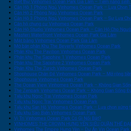
Biệt thự Vinhomes Ocean Park Gia Lâm – Tiềm năng sinh 
Căn Hộ 1 Phòng Ngủ Vinhomes Ocean Park – Lựa Chọn T
Căn Hộ 2 Phòng Ngủ Vinhomes Ocean Park
Căn Hộ 3 Phòng Ngủ Vinhomes Ocean Park – Sự Lựa Ch
Căn hộ chung cư Vinhomes Ocean Park
Căn Hộ Studio Vinhomes Ocean Park – Căn Hộ Cho Ngườ
Masteri Waterfront Vinhomes Ocean Park Gia Lâm
Mặt bằng Vinhomes Ocean Park Gia Lâm
Mở bán phân Khu The Beverly Vinhomes Ocean Park
Phân Khu The Pavilion Vinhomes Ocean Park
Phân khu The Sapphire 1 Vinhomes Ocean Park
Phân khu The Sapphire 2 Vinhomes Ocean Park
Phân Khu The Zurich Vinhomes Ocean Park
Shophouse Chân Đế Vinhomes Ocean Park – Mở rộng tiềm 
Shophouse Vinhomes Ocean Park
The Ocean View Vinhomes Ocean Park – Không Gian Sốn
The Zenpark Vinhomes Ocean Park – Không Gian Sống 
Tiểu khu Ngọc Trai Vinhomes Ocean Park
Tiểu khu Ngọc Trai Vinhomes Ocean Park
Tiểu khu San Hô Vinhomes Ocean Park – Lựa chọn xứng t
Tiểu khu Sao Biển Vinhomes Ocean Park
Vị Trí Vinhomes Ocean Park Có Gì Nổi Bật?
VINHOMES THE CROWN HƯNG YÊN SIÊU QUẦN THỂ ĐẠI 
Vinhomes The Empire Hưng Yên – Dự Án Vin Ocean Park