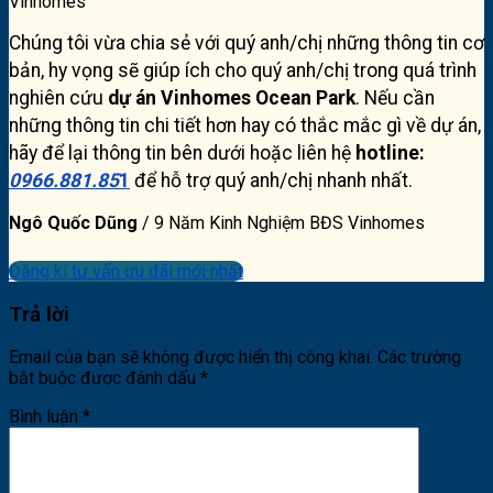
Chúng tôi vừa chia sẻ với quý anh/chị những thông tin cơ
bản, hy vọng sẽ giúp ích cho quý anh/chị trong quá trình
nghiên cứu
dự án Vinhomes Ocean Park
. Nếu cần
những thông tin chi tiết hơn hay có thắc mắc gì về dự án,
hãy để lại thông tin bên dưới hoặc liên hệ
hotline:
0966.881.85
1
để hỗ trợ quý anh/chị nhanh nhất.
Ngô Quốc Dũng
/
9 Năm Kinh Nghiệm BĐS Vinhomes
Đăng kí tư vấn ưu đãi mới nhất
Trả lời
Email của bạn sẽ không được hiển thị công khai.
Các trường
bắt buộc được đánh dấu
*
Bình luận
*