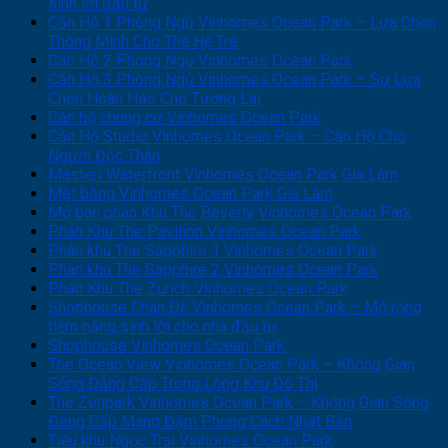
sinh lời đầu tư
Căn Hộ 1 Phòng Ngủ Vinhomes Ocean Park – Lựa Chọn
Thông Minh Cho Thế Hệ Trẻ
Căn Hộ 2 Phòng Ngủ Vinhomes Ocean Park
Căn Hộ 3 Phòng Ngủ Vinhomes Ocean Park – Sự Lựa
Chọn Hoàn Hảo Cho Tương Lai
Căn hộ chung cư Vinhomes Ocean Park
Căn Hộ Studio Vinhomes Ocean Park – Căn Hộ Cho
Người Độc Thân
Masteri Waterfront Vinhomes Ocean Park Gia Lâm
Mặt bằng Vinhomes Ocean Park Gia Lâm
Mở bán phân Khu The Beverly Vinhomes Ocean Park
Phân Khu The Pavilion Vinhomes Ocean Park
Phân khu The Sapphire 1 Vinhomes Ocean Park
Phân khu The Sapphire 2 Vinhomes Ocean Park
Phân Khu The Zurich Vinhomes Ocean Park
Shophouse Chân Đế Vinhomes Ocean Park – Mở rộng
tiềm năng sinh lời cho nhà đầu tư
Shophouse Vinhomes Ocean Park
The Ocean View Vinhomes Ocean Park – Không Gian
Sống Đẳng Cấp Trong Lòng Khu Đô Thị
The Zenpark Vinhomes Ocean Park – Không Gian Sống
Đẳng Cấp Mang Đậm Phong Cách Nhật Bản
Tiểu khu Ngọc Trai Vinhomes Ocean Park