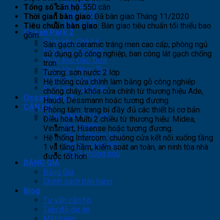
Tòa S2.17
Tổng số căn hộ
: 550 căn
Tòa S2.18
Thời gian bàn giao
: Đã bàn giao Tháng 11/2020
Tòa S2.19
Tiêu chuẩn bàn giao
: Bàn giao tiêu chuẩn tối thiểu bao
Ocean Park 2
gồm:
Phân khu Chà Là
Sàn gạch ceramic tráng men cao cấp, phòng ngủ
Phân khu Cọ Xanh
sử dụng gỗ công nghiệp, ban công lát gạch chống
Phân khu Đảo Dừa
trơn.
Phân khu Ngọc Trai
Tường: sơn nước 2 lớp
Phân khu San Hô
Hệ thống cửa chính làm bằng gỗ công nghiệp
Phân khu Sao Biển
chống cháy, khóa cửa chính từ thương hiệu Ade,
Ocean Park 3
Haudi, Dessmann hoặc tương đương.
CĂN HỘ
Phòng tắm: trang bị đầy đủ các thiết bị cơ bản
LOẠI HÌNH CĂN HỘ
Điều hòa Multi 2 chiều từ thương hiệu: Midea,
Căn Studio
Vinsmart, Hisense hoặc tương đương.
Căn 1 Phòng Ngủ
Hệ thống Intercom: chuông cửa kết nối xuống tầng
Căn 2 phòng ngủ
1 và tầng hầm, kiểm soát an toàn, an ninh tòa nhà
Căn 3 phòng ngủ
được tốt hơn
BẢNG GIÁ
Bảng Giá
Chính sách bán hàng
Blog
Tư vấn căn hộ
Tiến độ dự án
Mặt bằng