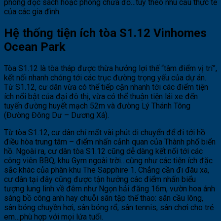
phòng đọc sách hoặc phòng chứa đồ…tùy theo nhu cầu thực tế
của các gia đình.
Hệ thống tiện ích tòa S1.12 Vinhomes
Ocean Park
Tòa S1.12 là tòa tháp được thừa hưởng lợi thế “tâm điểm vị trí”,
kết nối nhanh chóng tới các trục đường trọng yếu của dự án.
Từ S1.12, cư dân vừa có thể tiếp cận nhanh tới các điểm tiện
ích nổi bật của đại đô thị, vừa có thể thuận tiện lái xe đến
tuyến đường huyết mạch 52m và đường Lý Thánh Tông
(Đường Đông Dư – Dương Xá).
Từ tòa S1.12, cư dân chỉ mất vài phút di chuyển để đi tới hồ
điều hòa trung tâm – điểm nhấn cảnh quan của Thành phố biển
hồ. Ngoài ra, cư dân tòa S1.12 cũng dễ dàng kết nối tới các
công viên BBQ, khu Gym ngoài trời…cũng như các tiện ích đặc
sắc khác của phân khu The Sapphire 1. Chẳng cần đi đâu xa,
cư dân tại đây cũng được tận hưởng các điểm nhấn biểu
tượng lung linh về đêm như Ngọn hải đăng 16m, vườn hoa ánh
sáng bồ công anh hay chuỗi sân tập thể thao: sân cầu lông,
sân bóng chuyền hơi, sân bóng rổ, sân tennis, sân chơi cho trẻ
em…phù hợp với mọi lứa tuổi.