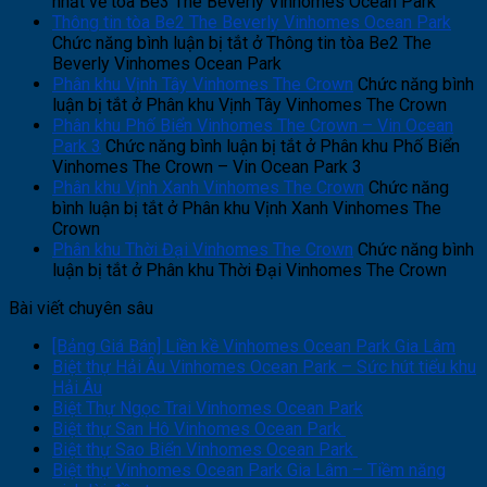
nhất về tòa Be3 The Beverly Vinhomes Ocean Park
Thông tin tòa Be2 The Beverly Vinhomes Ocean Park
Chức năng bình luận bị tắt
ở Thông tin tòa Be2 The
Beverly Vinhomes Ocean Park
Phân khu Vịnh Tây Vinhomes The Crown
Chức năng bình
luận bị tắt
ở Phân khu Vịnh Tây Vinhomes The Crown
Phân khu Phố Biển Vinhomes The Crown – Vin Ocean
Park 3
Chức năng bình luận bị tắt
ở Phân khu Phố Biển
Vinhomes The Crown – Vin Ocean Park 3
Phân khu Vịnh Xanh Vinhomes The Crown
Chức năng
bình luận bị tắt
ở Phân khu Vịnh Xanh Vinhomes The
Crown
Phân khu Thời Đại Vinhomes The Crown
Chức năng bình
luận bị tắt
ở Phân khu Thời Đại Vinhomes The Crown
Bài viết chuyên sâu
[Bảng Giá Bán] Liền kề Vinhomes Ocean Park Gia Lâm
Biệt thự Hải Âu Vinhomes Ocean Park – Sức hút tiểu khu
Hải Âu
Biệt Thự Ngọc Trai Vinhomes Ocean Park
Biệt thự San Hô Vinhomes Ocean Park
Biệt thự Sao Biển Vinhomes Ocean Park
Biệt thự Vinhomes Ocean Park Gia Lâm – Tiềm năng