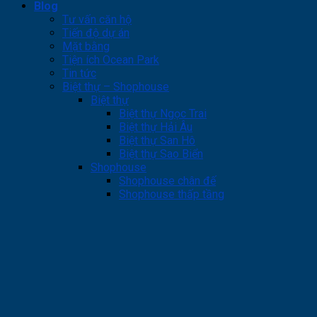
Blog
Tư vấn căn hộ
Tiến độ dự án
Mặt bằng
Tiện ích Ocean Park
Tin tức
Biệt thự – Shophouse
Biệt thự
Biệt thự Ngọc Trai
Biệt thự Hải Âu
Biệt thự San Hô
Biệt thự Sao Biển
Shophouse
Shophouse chân đế
Shophouse thấp tầng