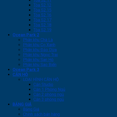
Tòa S2.11
Tòa S2.12
Tòa S2.15
Tòa S2.16
Tòa S2.17
Tòa S2.18
Tòa S2.19
Ocean Park 2
Phân khu Chà Là
Phân khu Cọ Xanh
Phân khu Đảo Dừa
Phân khu Ngọc Trai
Phân khu San Hô
Phân khu Sao Biển
Ocean Park 3
CĂN HỘ
LOẠI HÌNH CĂN HỘ
Căn Studio
Căn 1 Phòng Ngủ
Căn 2 phòng ngủ
Căn 3 phòng ngủ
BẢNG GIÁ
Bảng Giá
Chính sách bán hàng