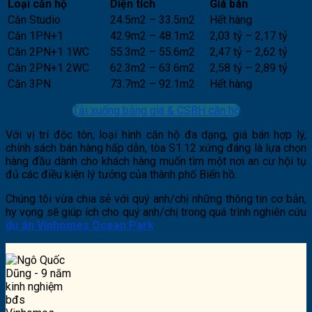
Loại căn hộ
Diện tích
Giá bán
Căn Studio
24.5m2 – 33.5m2
Hết hàng
Căn 1PN+1
42.9m2 – 48.1m2
2,03 tỷ – 2,17 tỷ
Căn 2PN+1 1WC
55.3m2 – 55.6m2
2,47 tỷ – 2,62 tỷ
Căn 2PN+1 2WC
62.3m2 – 63.6m2
2,58 tỷ – 2,89 tỷ
Căn 3PN
73.7m2 – 92.1m2
Hết hàng
Tải xuống bảng giá & CSBH căn hộ
Với vị trí độc tôn, loại hình căn hộ đa dạng, giá bán hợp lý,
chính sách bán hàng hấp dẫn, tòa S1.12 xứng đáng là lựa chọn
hàng đầu dành cho khách hàng muốn tìm một nơi an cư hội tụ
đủ các điều kiện lý tưởng của thành phố Biển hồ.
Chúng tôi vừa chia sẻ với quý anh/chị những thông tin cơ bản,
hy vọng sẽ giúp ích cho quý anh/chị trong quá trình nghiên cứu
dự án Vinhomes Ocean Park
.