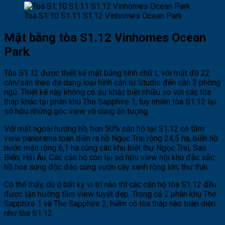
Toà S1.10 S1.11 S1.12 Vinhomes Ocean Park
Mặt bằng tòa S1.12 Vinhomes Ocean
Park
Tòa S1.12 được thiết kế mặt bằng hình chữ L với mật độ 22
căn/sàn theo đa dạng loại hình căn từ Studio đến căn 3 phòng
ngủ. Thiết kế này không có sự khác biệt nhiều so với các tòa
tháp khác tại phân khu The Sapphire 1, tuy nhiên tòa S1.12 lại
sở hữu những góc view vô cùng ấn tượng.
Với mặt ngoài hướng hồ, hơn 50% căn hộ tại S1.12 có tầm
view panorama toàn diện ra hồ Ngọc Trai rộng 24,5 ha, biển hồ
nước mặn rộng 6,1 ha cùng các khu biệt thự Ngọc Trai, Sao
Biển, Hải Âu. Các căn hộ còn lại sở hữu view nội khu đặc sắc:
hồ hoa súng độc đáo cùng vườn cây xanh rộng lớn, thư thái.
Có thể thấy, dù ở bất kỳ vị trí nào thì các căn hộ tòa S1.12 đều
được tận hưởng tầm view tuyệt đẹp. Trong cả 2 phân khu The
Sapphire 1 và The Sapphire 2, hiếm có tòa tháp nào toàn diện
như tòa S1.12.